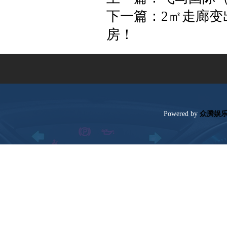
下一篇：
2㎡走廊
房！
Poweredby
众腾娱